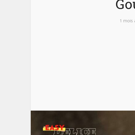
Go
1 mois 