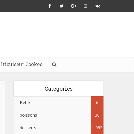
lticuiseur Cookeo
Categories
Bébé
6
boissons
30
desserts
1 095