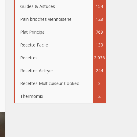
Guides & Astuces
154
Pain brioches viennoiserie
128
Plat Principal
769
Recette Facile
133
Recettes
2 036
Recettes Airfryer
244
Recettes Multicuiseur Cookeo
3
Thermomix
2