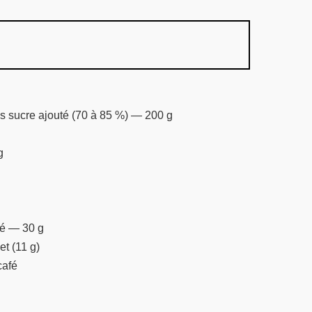
ns sucre ajouté (70 à 85 %) — 200 g
g
é — 30 g
t (11 g)
café