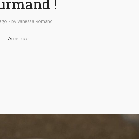
urmand !
ago
by
Vanessa Romano
Annonce