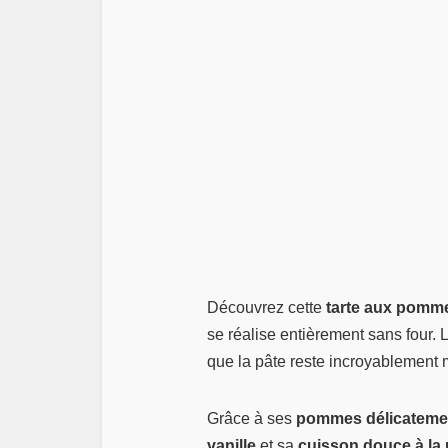
Découvrez cette
tarte aux pomme
se réalise entièrement sans four
que la pâte reste incroyablement
Grâce à ses
pommes délicateme
vanille
et sa
cuisson douce à la 