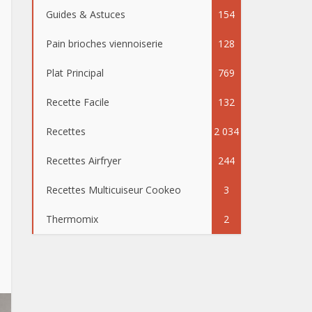
Guides & Astuces
154
Pain brioches viennoiserie
128
Plat Principal
769
Recette Facile
132
Recettes
2 034
Recettes Airfryer
244
Recettes Multicuiseur Cookeo
3
Thermomix
2