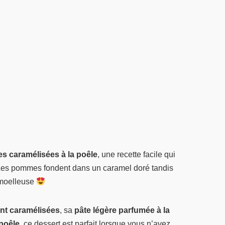
s caramélisées à la poêle
, une recette facile qui
. Les pommes fondent dans un caramel doré tandis
 moelleuse
nt caramélisées
, sa
pâte légère parfumée à la
poêle
, ce dessert est parfait lorsque vous n’avez