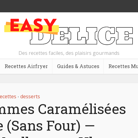
Des recettes faciles, des plaisirs gourmands
Recettes Airfryer
Guides & Astuces
Recettes Mu
ecettes
desserts
•
mmes Caramélisées
e (Sans Four) —