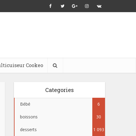
lticuiseur Cookeo
Categories
Bébé
6
boissons
30
desserts
1 093