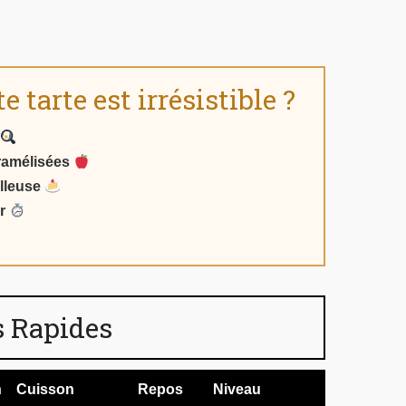
 tarte est irrésistible ?
ramélisées
lleuse
r
 Rapides
n
Cuisson
Repos
Niveau