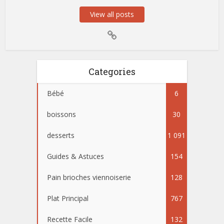
View all posts
Categories
Bébé
6
boissons
30
desserts
1 091
Guides & Astuces
154
Pain brioches viennoiserie
128
Plat Principal
767
Recette Facile
132