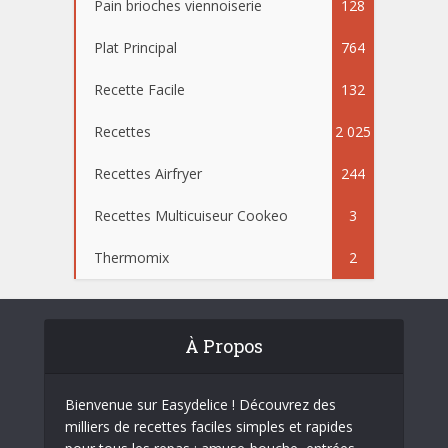
Pain brioches viennoiserie
128
Plat Principal
764
Recette Facile
132
Recettes
2 025
Recettes Airfryer
244
Recettes Multicuiseur Cookeo
3
Thermomix
2
À Propos
Bienvenue sur Easydelice ! Découvrez des
milliers de recettes faciles simples et rapides