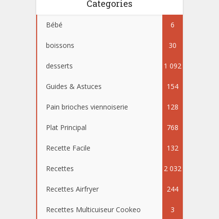
Categories
Bébé
6
boissons
30
desserts
1 092
Guides & Astuces
154
Pain brioches viennoiserie
128
Plat Principal
768
Recette Facile
132
Recettes
2 032
Recettes Airfryer
244
Recettes Multicuiseur Cookeo
3