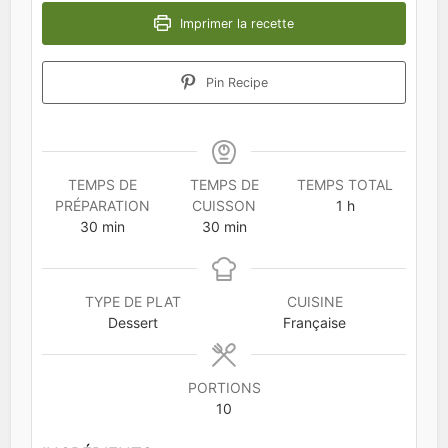
Imprimer la recette
Pin Recipe
TEMPS DE
TEMPS DE
TEMPS TOTAL
heure
PRÉPARATION
CUISSON
1
h
minutes
minutes
30
min
30
min
TYPE DE PLAT
CUISINE
Dessert
Française
PORTIONS
10