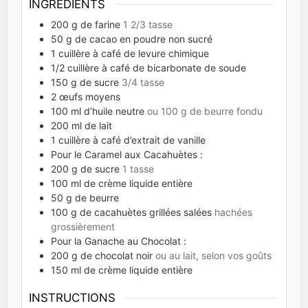
INGRÉDIENTS
200
g
de farine
1 2/3 tasse
50
g
de cacao en poudre non sucré
1
cuillère à café de levure chimique
1/2
cuillère à café de bicarbonate de soude
150
g
de sucre
3/4 tasse
2
œufs moyens
100
ml
d’huile neutre
ou 100 g de beurre fondu
200
ml
de lait
1
cuillère à café d’extrait de vanille
Pour le Caramel aux Cacahuètes :
200
g
de sucre
1 tasse
100
ml
de crème liquide entière
50
g
de beurre
100
g
de cacahuètes grillées salées
hachées
grossièrement
Pour la Ganache au Chocolat :
200
g
de chocolat noir
ou au lait, selon vos goûts
150
ml
de crème liquide entière
INSTRUCTIONS