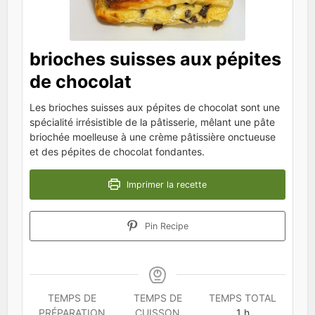
brioches suisses aux pépites
de chocolat
Les brioches suisses aux pépites de chocolat sont une
spécialité irrésistible de la pâtisserie, mêlant une pâte
briochée moelleuse à une crème pâtissière onctueuse
et des pépites de chocolat fondantes.
Imprimer la recette
Pin Recipe
TEMPS DE
TEMPS DE
TEMPS TOTAL
heure
PRÉPARATION
CUISSON
1
h