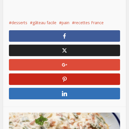
desserts
gâteau facile
pain
recettes France