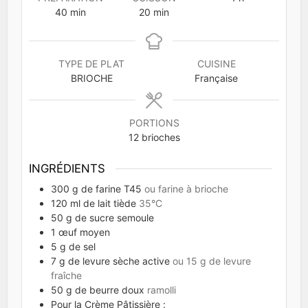
minutes
minutes
40
min
20
min
TYPE DE PLAT
CUISINE
BRIOCHE
Française
PORTIONS
12
brioches
INGRÉDIENTS
300
g
de farine T45
ou farine à brioche
120
ml
de lait tiède
35°C
50
g
de sucre semoule
1
œuf moyen
5
g
de sel
7
g
de levure sèche active
ou 15 g de levure
fraîche
50
g
de beurre doux
ramolli
Pour la Crème Pâtissière :