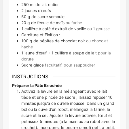
250
ml
de lait entier
2
jaunes d’œufs
50
g
de sucre semoule
20
g
de fécule de maïs
ou farine
1
cuillère à café d’extrait de vanille
ou 1 gousse
Garniture et Finition :
100
g
de pépites de chocolat noir
ou chocolat
haché
1
jaune d’œuf + 1 cuillère à soupe de lait
pour la
dorure
Sucre glace
facultatif, pour saupoudrer
INSTRUCTIONS
Préparer la Pâte Briochée
Activez la levure en la mélangeant avec le lait
tiède et une pincée de sucre ; laissez reposer 10
minutes jusqu’à ce qu’elle mousse. Dans un grand
bol ou la cuve d’un robot, mélangez la farine, le
sucre et le sel. Ajoutez la levure activée, l’œuf et
pétrissez 5 minutes (à la main ou au robot avec le
crochet). Incorporez le beurre ramolli petit à petit,