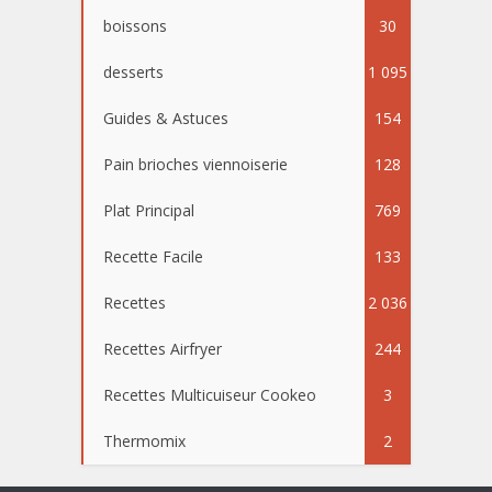
boissons
30
desserts
1 095
Guides & Astuces
154
Pain brioches viennoiserie
128
Plat Principal
769
Recette Facile
133
Recettes
2 036
Recettes Airfryer
244
Recettes Multicuiseur Cookeo
3
Thermomix
2