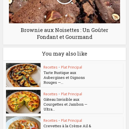
Brownie aux Noisettes : Un Goûter
Fondant et Gourmand
You may also like
Recettes
•
Plat Principal
Tarte Rustique aux
Aubergines et Oignons
Rouges —...
Recettes
•
Plat Principal
Gâteau Invisible aux
Courgettes et Jambon —
Ultra...
Recettes
•
Plat Principal
Crevettes à la Crème Ail &