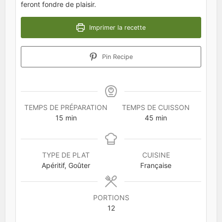
feront fondre de plaisir.
Imprimer la recette
Pin Recipe
TEMPS DE PRÉPARATION
TEMPS DE CUISSON
minutes
minutes
15
min
45
min
TYPE DE PLAT
CUISINE
Apéritif, Goûter
Française
PORTIONS
12