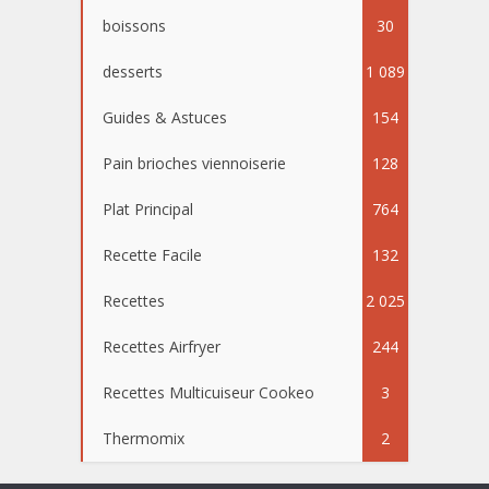
boissons
30
desserts
1 089
Guides & Astuces
154
Pain brioches viennoiserie
128
Plat Principal
764
Recette Facile
132
Recettes
2 025
Recettes Airfryer
244
Recettes Multicuiseur Cookeo
3
Thermomix
2