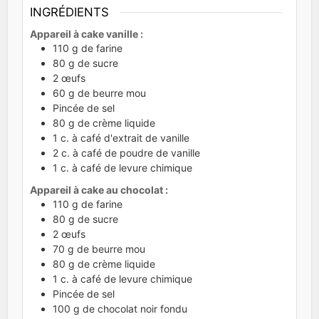
INGRÉDIENTS
Appareil à cake vanille :
110
g
de farine
80
g
de sucre
2
œufs
60
g
de beurre mou
Pincée de sel
80
g
de crème liquide
1
c.
à café d'extrait de vanille
2
c.
à café de poudre de vanille
1
c.
à café de levure chimique
Appareil à cake au chocolat :
110
g
de farine
80
g
de sucre
2
œufs
70
g
de beurre mou
80
g
de crème liquide
1
c.
à café de levure chimique
Pincée de sel
100
g
de chocolat noir fondu