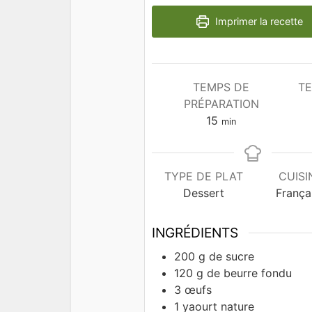
Imprimer la recette
TEMPS DE
TE
PRÉPARATION
minutes
15
min
TYPE DE PLAT
CUISI
Dessert
França
INGRÉDIENTS
200
g
de sucre
120
g
de beurre fondu
3
œufs
1
yaourt nature