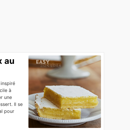
x au
inspiré
cile à
er une
sert. Il se
al pour