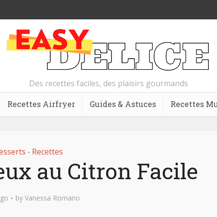
Des recettes faciles, des plaisirs gourmands
Recettes Airfryer
Guides & Astuces
Recettes Mu
esserts
Recettes
•
ux au Citron Facile
ago
by
Vanessa Romano