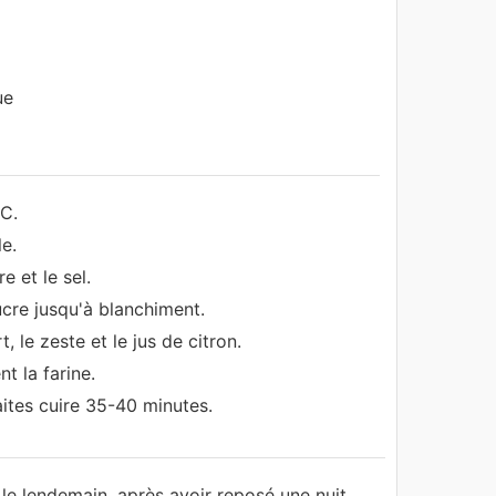
ue
°C.
e.
e et le sel.
ucre jusqu'à blanchiment.
, le zeste et le jus de citron.
t la farine.
aites cuire 35-40 minutes.
le lendemain, après avoir reposé une nuit.