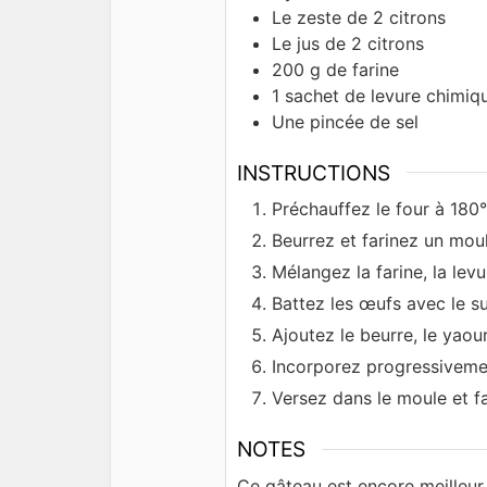
Le zeste de 2 citrons
Le jus de 2 citrons
200
g
de farine
1
sachet de levure chimiq
Une pincée de sel
INSTRUCTIONS
Préchauffez le four à 180
Beurrez et farinez un moul
Mélangez la farine, la levur
Battez les œufs avec le s
Ajoutez le beurre, le yaourt
Incorporez progressivemen
Versez dans le moule et f
NOTES
Ce gâteau est encore meilleur 