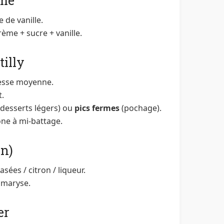
ème
 de vanille.
rème + sucre + vanille.
illy
esse moyenne.
t.
desserts légers) ou
pics fermes
(pochage).
ne à mi-battage.
n)
ées / citron / liqueur.
 maryse.
er