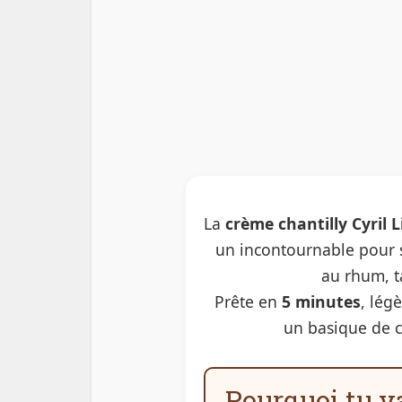
La
crème chantilly Cyril 
un incontournable pour su
au rhum, t
Prête en
5 minutes
, lég
un basique de 
Pourquoi tu v