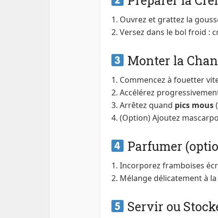
Préparer la Cr
Ouvrez et grattez la gousse
Versez dans le bol froid : c
Monter la Chant
Commencez à fouetter vit
Accélérez progressivemen
Arrêtez quand
pics mous
(
(Option) Ajoutez mascarpo
Parfumer (optio
Incorporez framboises écras
Mélange délicatement à la
Servir ou Stock