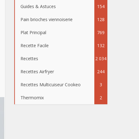
Guides & Astuces
154
Pain brioches viennoiserie
128
Plat Principal
769
Recette Facile
132
Recettes
2 034
Recettes Airfryer
244
Recettes Multicuiseur Cookeo
3
Thermomix
2