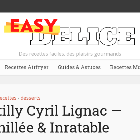
Des recettes faciles, des plaisirs gourmands
Recettes Airfryer
Guides & Astuces
Recettes Mu
ecettes
desserts
•
lly Cyril Lignac —
illée & Inratable