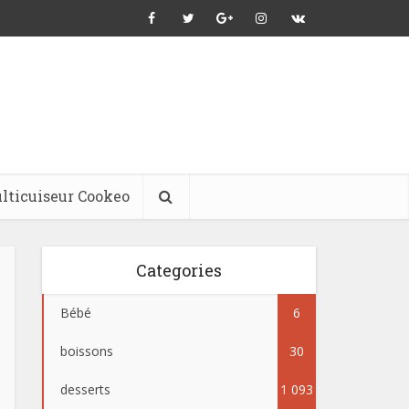
lticuiseur Cookeo
Categories
Bébé
6
boissons
30
desserts
1 093