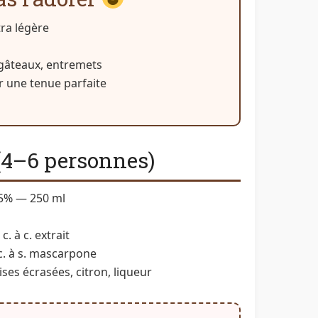
tra légère
 gâteaux, entremets
 une tenue parfaite
(4–6 personnes)
35% — 250 ml
. à c. extrait
c. à s. mascarpone
es écrasées, citron, liqueur