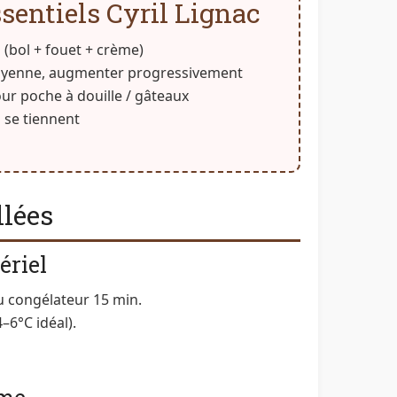
sentiels Cyril Lignac
d (bol + fouet + crème)
yenne, augmenter progressivement
r poche à douille / gâteaux
s se tiennent
llées
ériel
 congélateur 15 min.
–6°C idéal).