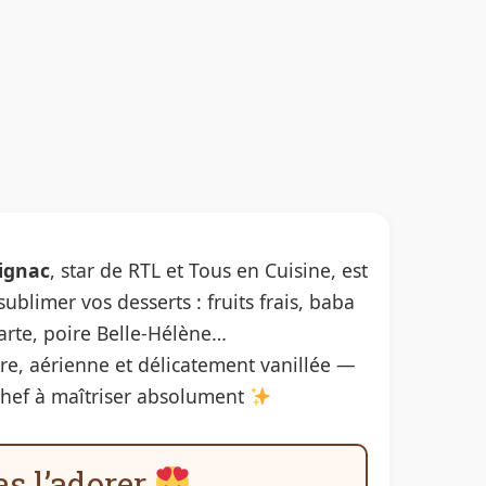
Lignac
, star de RTL et Tous en Cuisine, est
blimer vos desserts : fruits frais, baba
arte, poire Belle-Hélène…
ère, aérienne et délicatement vanillée —
chef à maîtriser absolument
as l’adorer