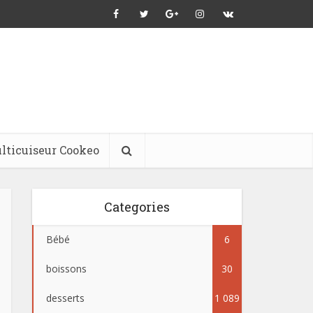
lticuiseur Cookeo
Categories
Bébé
6
boissons
30
desserts
1 089