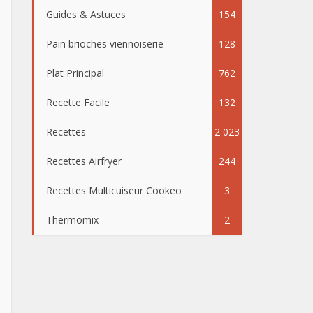
Guides & Astuces
154
Pain brioches viennoiserie
128
Plat Principal
762
Recette Facile
132
Recettes
2 023
Recettes Airfryer
244
Recettes Multicuiseur Cookeo
3
Thermomix
2