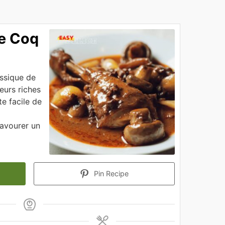
de Coq
assique de
veurs riches
te facile de
savourer un
Pin Recipe