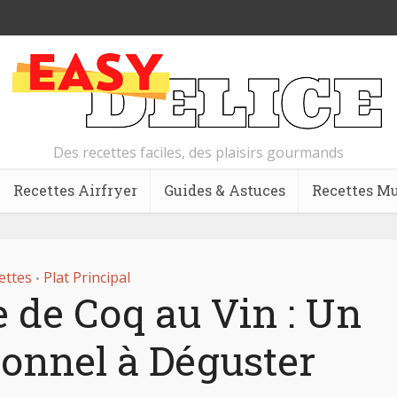
Des recettes faciles, des plaisirs gourmands
Recettes Airfryer
Guides & Astuces
Recettes Mu
ettes
Plat Principal
•
e de Coq au Vin : Un
ionnel à Déguster