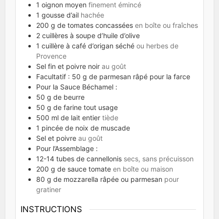
1
oignon moyen
finement émincé
1
gousse d’ail
hachée
200
g
de tomates concassées
en boîte ou fraîches
2
cuillères à soupe d’huile d’olive
1
cuillère à café d’origan séché
ou herbes de
Provence
Sel fin et poivre noir
au goût
Facultatif : 50 g de parmesan râpé pour la farce
Pour la Sauce Béchamel :
50
g
de beurre
50
g
de farine tout usage
500
ml
de lait entier
tiède
1
pincée de noix de muscade
Sel et poivre
au goût
Pour l’Assemblage :
12-14
tubes de cannellonis
secs, sans précuisson
200
g
de sauce tomate
en boîte ou maison
80
g
de mozzarella râpée ou parmesan
pour
gratiner
INSTRUCTIONS