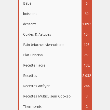
Bébé
6
boissons
30
desserts
1 092
Guides & Astuces
154
Pain brioches viennoiserie
128
Plat Principal
768
Recette Facile
132
Recettes
2 032
Recettes Airfryer
244
Recettes Multicuiseur Cookeo
3
Thermomix
2