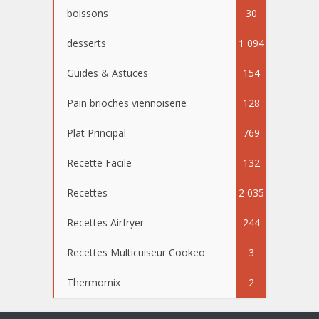
boissons
30
desserts
1 094
Guides & Astuces
154
Pain brioches viennoiserie
128
Plat Principal
769
Recette Facile
132
Recettes
2 035
Recettes Airfryer
244
Recettes Multicuiseur Cookeo
3
Thermomix
2