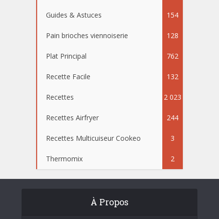
Guides & Astuces
154
Pain brioches viennoiserie
128
Plat Principal
762
Recette Facile
132
Recettes
2 023
Recettes Airfryer
244
Recettes Multicuiseur Cookeo
3
Thermomix
2
À Propos