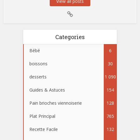
View all posts
Categories
Bébé
6
boissons
30
desserts
1 090
Guides & Astuces
154
Pain brioches viennoiserie
128
Plat Principal
765
Recette Facile
132