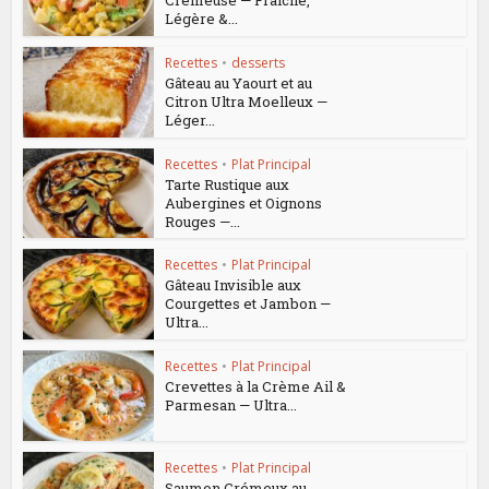
Crémeuse — Fraîche,
Légère &...
Recettes
•
desserts
Gâteau au Yaourt et au
Citron Ultra Moelleux —
Léger...
Recettes
•
Plat Principal
Tarte Rustique aux
Aubergines et Oignons
Rouges —...
Recettes
•
Plat Principal
Gâteau Invisible aux
Courgettes et Jambon —
Ultra...
Recettes
•
Plat Principal
Crevettes à la Crème Ail &
Parmesan — Ultra...
Recettes
•
Plat Principal
Saumon Crémeux au