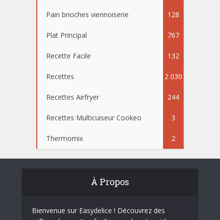
Pain brioches viennoiserie
128
Plat Principal
767
Recette Facile
132
Recettes
2 030
Recettes Airfryer
244
Recettes Multicuiseur Cookeo
3
Thermomix
2
À Propos
Bienvenue sur Easydelice ! Découvrez des