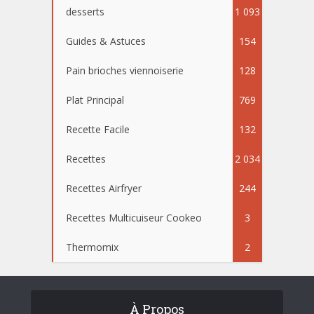
desserts
1 093
Guides & Astuces
154
Pain brioches viennoiserie
128
Plat Principal
769
Recette Facile
132
Recettes
2 034
Recettes Airfryer
244
Recettes Multicuiseur Cookeo
3
Thermomix
2
À Propos