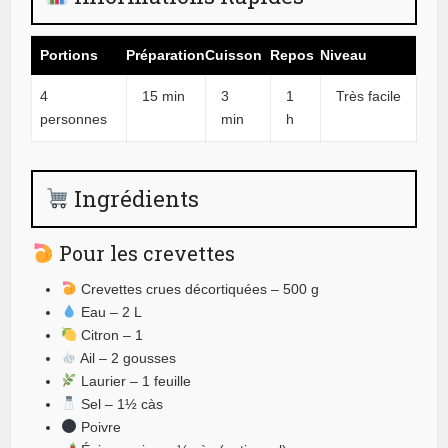
Portions
Préparation
Cuisson
Repos
Niveau
4
15 min
3
1
Très facile
personnes
min
h
Ingrédients
Pour les crevettes
Crevettes crues décortiquées – 500 g
Eau – 2 L
Citron – 1
Ail – 2 gousses
Laurier – 1 feuille
Sel – 1½ càs
Poivre