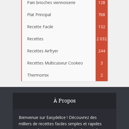
Pain brioches viennoiserie
128
Plat Principal
768
Recette Facile
132
Recettes
2 032
Recettes Airfryer
244
Recettes Multicuiseur Cookeo
3
Thermomix
2
À Propos
Bienvenue sur Easydelice ! Découvrez des
milliers de recettes faciles simples et rapides