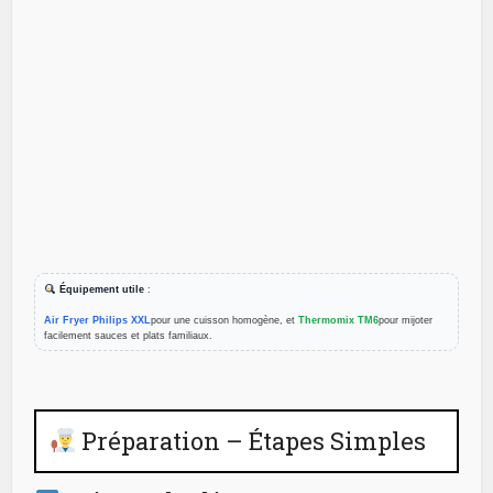
Équipement utile
:
Air Fryer Philips XXL
pour une cuisson homogène, et
Thermomix TM6
pour mijoter
facilement sauces et plats familiaux.
Préparation – Étapes Simples