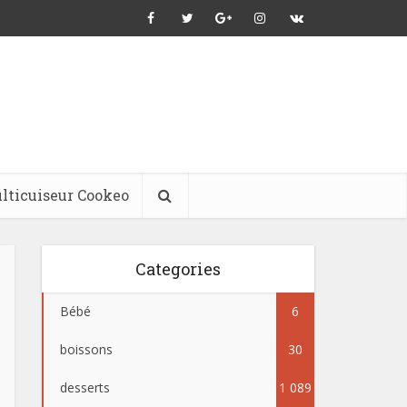
lticuiseur Cookeo
Categories
Bébé
6
boissons
30
desserts
1 089