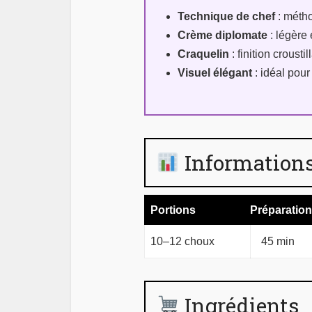
Technique de chef
: métho
Crème diplomate
: légère
Craquelin
: finition croustil
Visuel élégant
: idéal pou
Informations
Portions
Préparation
10–12 choux
45 min
Ingrédients