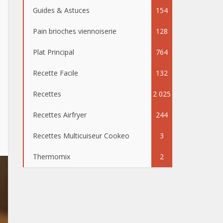
Guides & Astuces
154
Pain brioches viennoiserie
128
Plat Principal
764
Recette Facile
132
Recettes
2 025
Recettes Airfryer
244
Recettes Multicuiseur Cookeo
3
Thermomix
2