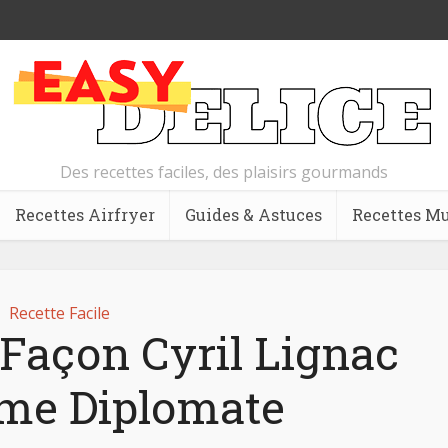
Des recettes faciles, des plaisirs gourmands
Recettes Airfryer
Guides & Astuces
Recettes Mu
Recette Facile
 Façon Cyril Lignac
ème Diplomate