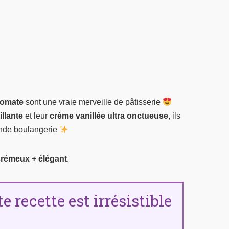
lomate
sont une vraie merveille de pâtisserie
illante
et leur
crème vanillée ultra onctueuse
, ils
rande boulangerie
crémeux + élégant
.
 recette est irrésistible