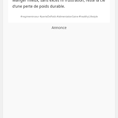
Manger mieux, sans excès ni frustration, reste la clé
d’une perte de poids durable.
#regimeminceur #perteDePoids #alimentationSaine #healthyLifestyle
Annonce