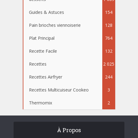
Guides & Astuces
154
Pain brioches viennoiserie
128
Plat Principal
764
Recette Facile
132
Recettes
2 025
Recettes Airfryer
244
Recettes Multicuiseur Cookeo
3
Thermomix
2
À Propos