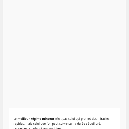
Le
meilleur régime minceur
n’est pas celui qui promet des miracles
rapides, mais celui que l’on peut suivre sur la durée : équilibré,
rassasiant et adapté au quotidien.