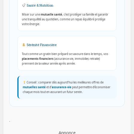
Santé & Nutrition
Miser sur une
mutuelle santé
, c’est protéger sa famille et garantir
une tranquillité au quotidien, comme un repas équilibré protège
votre énergie.
Sérénité Financière
Tout comme un gratin bien préparé se savoure dans le temps, vos
placements financiers
(assurance-vie, immobilier, retraite)
prennent de la valeur année après année.
Conseil : comparer dès aujourd’hui les meilleures offres de
mutuelles santé
et d’
assurance-vie
peut permettre d’économiser
chaque mois tout en assurant un futur serein.
.
Annonce