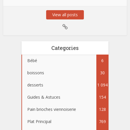
View all posts
Categories
Bébé
6
boissons
30
desserts
1 094
Guides & Astuces
154
Pain brioches viennoiserie
128
Plat Principal
769