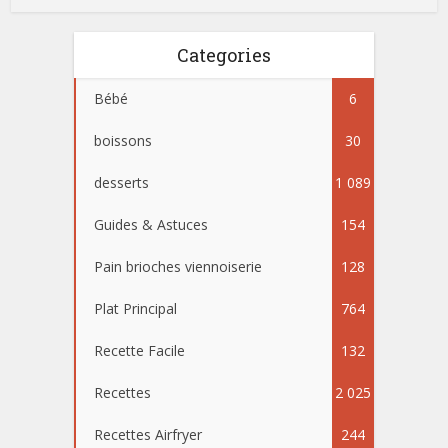
Categories
Bébé
6
boissons
30
desserts
1 089
Guides & Astuces
154
Pain brioches viennoiserie
128
Plat Principal
764
Recette Facile
132
Recettes
2 025
Recettes Airfryer
244