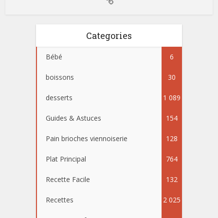
Categories
Bébé
6
boissons
30
desserts
1 089
Guides & Astuces
154
Pain brioches viennoiserie
128
Plat Principal
764
Recette Facile
132
Recettes
2 025