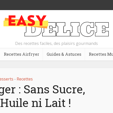
Des recettes faciles, des plaisirs gourmands
Recettes Airfryer
Guides & Astuces
Recettes Mu
esserts
Recettes
•
er : Sans Sucre,
Huile ni Lait !