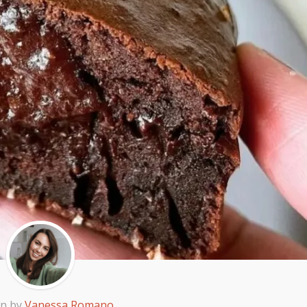
en by
Vanessa Romano