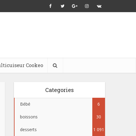
lticuiseur Cookeo
Categories
Bébé
6
boissons
30
desserts
1 091