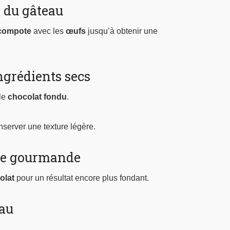
 du gâteau
compote
avec les
œufs
jusqu’à obtenir une
ngrédients secs
 le
chocolat fondu
.
server une texture légère.
he gourmande
olat
pour un résultat encore plus fondant.
au