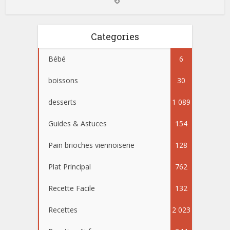
Categories
Bébé
6
boissons
30
desserts
1 089
Guides & Astuces
154
Pain brioches viennoiserie
128
Plat Principal
762
Recette Facile
132
Recettes
2 023