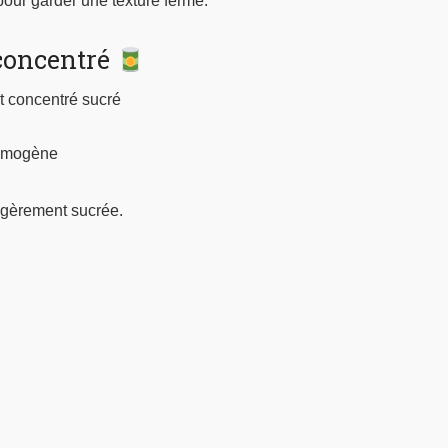
 pour garder une texture ferme.
t concentré
it concentré sucré
homogène
gèrement sucrée.