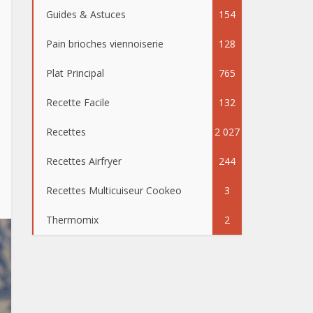
Guides & Astuces
154
Pain brioches viennoiserie
128
Plat Principal
765
Recette Facile
132
Recettes
2 027
Recettes Airfryer
244
Recettes Multicuiseur Cookeo
3
Thermomix
2