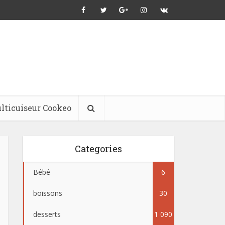
lticuiseur Cookeo
Categories
Bébé
6
boissons
30
desserts
1 090