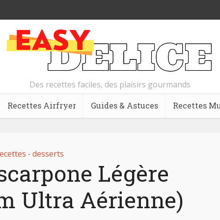
Des recettes faciles, des plaisirs gourmands
Recettes Airfryer
Guides & Astuces
Recettes Mu
ecettes
desserts
•
carpone Légère
m Ultra Aérienne)