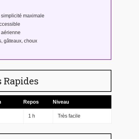
 simplicité maximale
accessible
t aérienne
s, gâteaux, choux
 Rapides
n
Repos
Niveau
1 h
Très facile