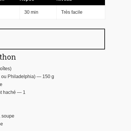
30 min
Très facile
 thon
oîtes)
 ou Philadelphia) — 150 g
pe
nt haché — 1
à soupe
pe