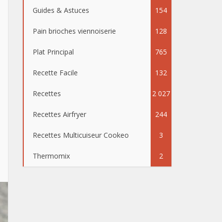
Guides & Astuces
154
Pain brioches viennoiserie
128
Plat Principal
765
Recette Facile
132
Recettes
2 027
Recettes Airfryer
244
Recettes Multicuiseur Cookeo
3
Thermomix
2