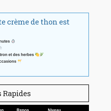
te crème de thon est
nutes
itron et des herbes
occasions
 Rapides
on
Repos
Niveau