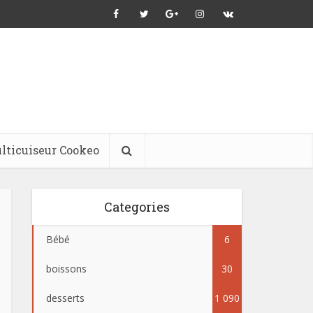
lticuiseur Cookeo
Categories
Bébé
6
boissons
30
desserts
1 090