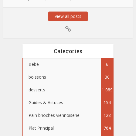
View all posts
Categories
Bébé
6
boissons
30
desserts
1 089
Guides & Astuces
154
Pain brioches viennoiserie
128
Plat Principal
764