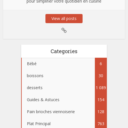
pour simplifier votre quotidien en cuisine
View all posts
Categories
Bébé
6
boissons
30
desserts
1 089
Guides & Astuces
154
Pain brioches viennoiserie
128
Plat Principal
763