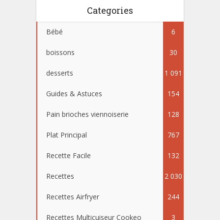
Categories
Bébé
6
boissons
30
desserts
1 091
Guides & Astuces
154
Pain brioches viennoiserie
128
Plat Principal
767
Recette Facile
132
Recettes
2 030
Recettes Airfryer
244
Recettes Multicuiseur Cookeo
3