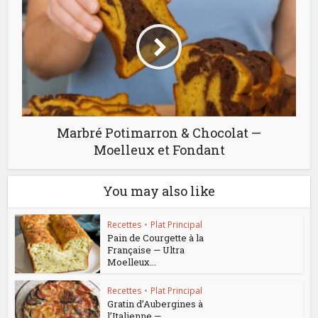
Marbré Potimarron & Chocolat —
Moelleux et Fondant
You may also like
Recettes
•
Plat Principal
Pain de Courgette à la
Française — Ultra
Moelleux...
Recettes
•
Plat Principal
Gratin d’Aubergines à
l’Italienne —...