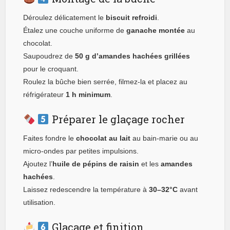
Déroulez délicatement le
biscuit refroidi
.
Étalez une couche uniforme de
ganache montée
au
chocolat.
Saupoudrez de
50 g d’amandes hachées grillées
pour le croquant.
Roulez la bûche bien serrée, filmez-la et placez au
réfrigérateur
1 h minimum
.
Préparer le glaçage rocher
Faites fondre le
chocolat au lait
au bain-marie ou au
micro-ondes par petites impulsions.
Ajoutez l’
huile de pépins de raisin
et les
amandes
hachées
.
Laissez redescendre la température à
30–32°C
avant
utilisation.
Glaçage et finition